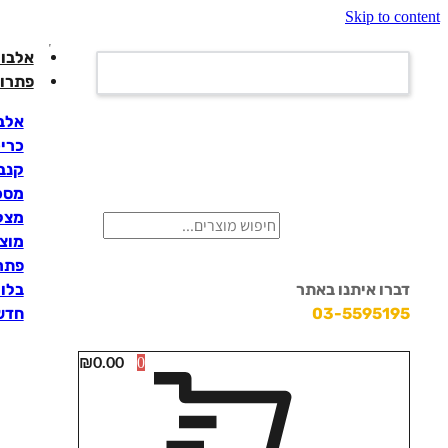
Skip to content
אלבומ
פתרונ
אלבו
כרי
קנבס
מסכי
מצלמ
מוצ
פתרו
דברו איתנו באתר
בלוק
03-5595195
חדש
₪
0.00