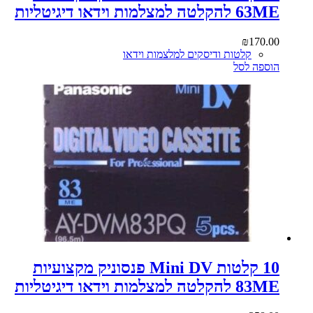
63ME להקלטה למצלמות וידאו דיגיטליות
₪
170.00
קלטות ודיסקים למלצמות וידאו
הוספה לסל
10 קלטות Mini DV פנסוניק מקצועיות
83ME להקלטה למצלמות וידאו דיגיטליות