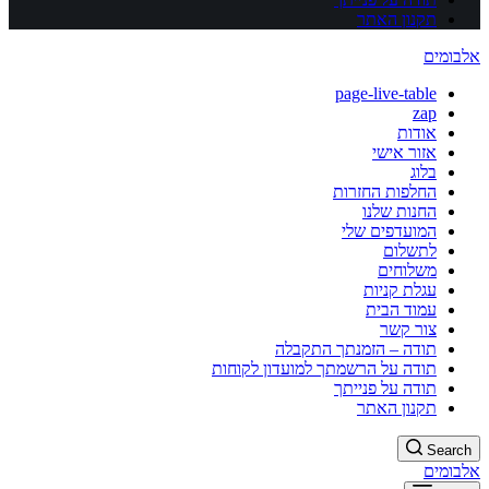
תקנון האתר
אלבומים
page-live-table
zap
אודות
אזור אישי
בלוג
החלפות החזרות
החנות שלנו
המועדפים שלי
לתשלום
משלוחים
עגלת קניות
עמוד הבית
צור קשר
תודה – הזמנתך התקבלה
תודה על הרשמתך למועדון לקוחות
תודה על פנייתך
תקנון האתר
Search
אלבומים