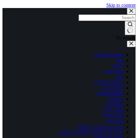
Skip to content
No results
page-live-table
zap
אודות
אזור אישי
בלוג
החלפות החזרות
החנות שלנו
המועדפים שלי
לתשלום
משלוחים
עגלת קניות
עמוד הבית
צור קשר
תודה – הזמנתך התקבלה
תודה על הרשמתך למועדון לקוחות
תודה על פנייתך