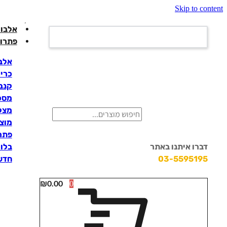
Skip to content
אלבומ
פתרונ
אלבו
כרי
קנבס
מסכי
מצלמ
מוצ
פתרו
דברו איתנו באתר
בלוק
03-5595195
חדש
₪
0.00