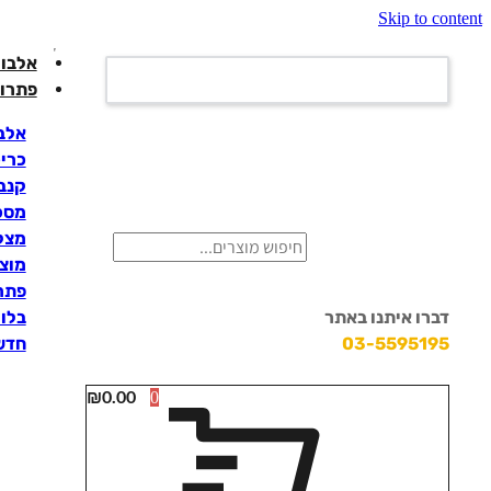
Skip to content
אלבומ
פתרונ
אלבו
כרי
קנבס
מסכי
מצלמ
מוצ
פתרו
דברו איתנו באתר
בלוק
03-5595195
חדש
₪
0.00