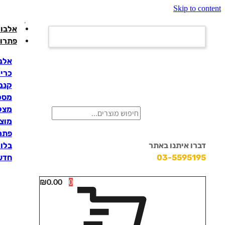
Skip to content
אלבומ
פתרונ
אלבו
כרי
קנבס
מסכי
מצלמ
מוצ
פתרו
דברו איתנו באתר
בלוק
03-5595195
חדש
₪
0.00