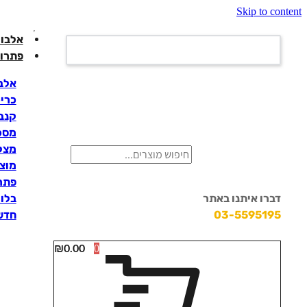
Skip to content
אלבומ
פתרונ
אלבו
כרי
קנבס
מסכי
מצלמ
מוצ
פתרו
דברו איתנו באתר
בלוק
03-5595195
חדש
₪
0.00